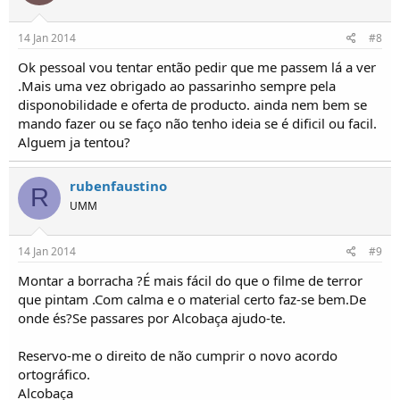
14 Jan 2014
#8
Ok pessoal vou tentar então pedir que me passem lá a ver
.Mais uma vez obrigado ao passarinho sempre pela
disponobilidade e oferta de producto. ainda nem bem se
mando fazer ou se faço não tenho ideia se é dificil ou facil.
Alguem ja tentou?
rubenfaustino
R
UMM
14 Jan 2014
#9
Montar a borracha ?É mais fácil do que o filme de terror
que pintam .Com calma e o material certo faz-se bem.De
onde és?Se passares por Alcobaça ajudo-te.
Reservo-me o direito de não cumprir o novo acordo
ortográfico.
Alcobaça