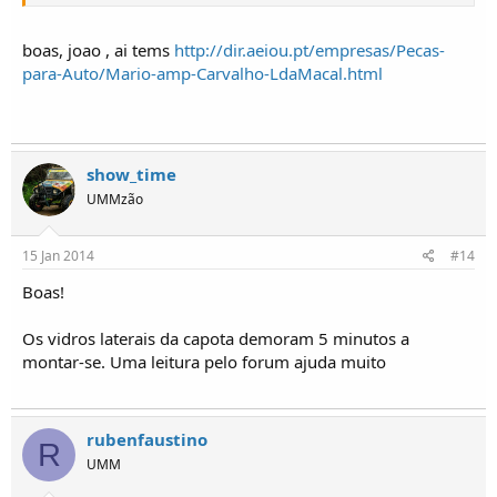
boas, joao , ai tems
http://dir.aeiou.pt/empresas/Pecas-
para-Auto/Mario-amp-Carvalho-LdaMacal.html
show_time
UMMzão
15 Jan 2014
#14
Boas!
Os vidros laterais da capota demoram 5 minutos a
montar-se. Uma leitura pelo forum ajuda muito
rubenfaustino
R
UMM