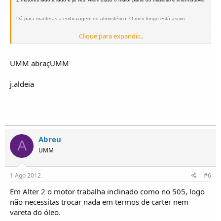
Dá para manteras a embraiagem do atmosférico. O meu longo está assim.
Clique para expandir...
Dá uma olhada ao tópico do meu longo. Ele tem um 2300 aplicado, talvez tires
umas ideias. De queres fotos diz, é aproveitar agora que está parcialmente
desmontado.
UMM abraçUMM
UMM abraçUMM
j.aldeia
j.aldeia
Abreu
A
UMM
1 Ago 2012
#6
Em Alter 2 o motor trabalha inclinado como no 505, logo
não necessitas trocar nada em termos de carter nem
vareta do óleo.