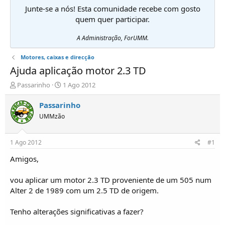
Junte-se a nós! Esta comunidade recebe com gosto
quem quer participar.
A Administração, ForUMM.
Motores, caixas e direcção
Ajuda aplicação motor 2.3 TD
I
D
Passarinho
1 Ago 2012
n
a
i
t
Passarinho
c
a
UMMzão
i
d
a
e
d
i
1 Ago 2012
#1
o
n
r
í
Amigos,
d
c
e
i
vou aplicar um motor 2.3 TD proveniente de um 505 num
T
o
Alter 2 de 1989 com um 2.5 TD de origem.
ó
p
Tenho alterações significativas a fazer?
i
c