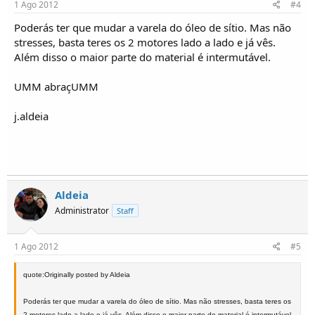
1 Ago 2012
#4
Poderás ter que mudar a varela do óleo de sítio. Mas não
stresses, basta teres os 2 motores lado a lado e já vês.
Além disso o maior parte do material é intermutável.
UMM abraçUMM
j.aldeia
Aldeia
Administrator
Staff
1 Ago 2012
#5
quote:Originally posted by Aldeia
Poderás ter que mudar a varela do óleo de sítio. Mas não stresses, basta teres os
2 motores lado a lado e já vês. Além disso o maior parte do material é intermutável.