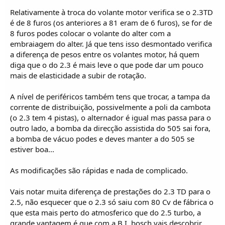
Relativamente à troca do volante motor verifica se o 2.3TD
é de 8 furos (os anteriores a 81 eram de 6 furos), se for de
8 furos podes colocar o volante do alter com a
embraiagem do alter. Já que tens isso desmontado verifica
a diferença de pesos entre os volantes motor, há quem
diga que o do 2.3 é mais leve o que pode dar um pouco
mais de elasticidade a subir de rotação.
A nível de periféricos também tens que trocar, a tampa da
corrente de distribuição, possivelmente a poli da cambota
(o 2.3 tem 4 pistas), o alternador é igual mas passa para o
outro lado, a bomba da direcção assistida do 505 sai fora,
a bomba de vácuo podes e deves manter a do 505 se
estiver boa...
As modificações são rápidas e nada de complicado.
Vais notar muita diferença de prestações do 2.3 TD para o
2.5, não esquecer que o 2.3 só saiu com 80 Cv de fábrica o
que esta mais perto do atmosferico que do 2.5 turbo, a
grande vantagem é que com a B.I. bosch vais descobrir