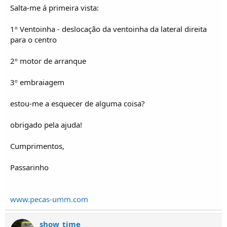
o
Salta-me á primeira vista:
s
1º Ventoinha - deslocação da ventoinha da lateral direita
para o centro
2º motor de arranque
3º embraiagem
estou-me a esquecer de alguma coisa?
obrigado pela ajuda!
Cumprimentos,
Passarinho
www.pecas-umm.com
show_time