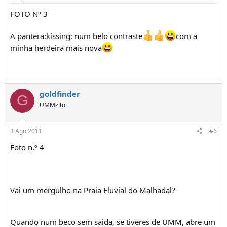
FOTO Nº 3
A pantera:kissing: num belo contraste
com a
minha herdeira mais nova
goldfinder
G
UMMzito
3 Ago 2011
#6
Foto n.º 4
Vai um mergulho na Praia Fluvial do Malhadal?
Quando num beco sem saida, se tiveres de UMM, abre um