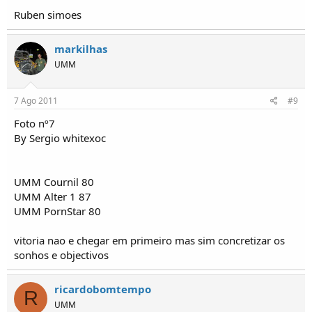
Ruben simoes
markilhas
UMM
7 Ago 2011
#9
Foto nº7
By Sergio whitexoc
UMM Cournil 80
UMM Alter 1 87
UMM PornStar 80
vitoria nao e chegar em primeiro mas sim concretizar os
sonhos e objectivos
ricardobomtempo
R
UMM