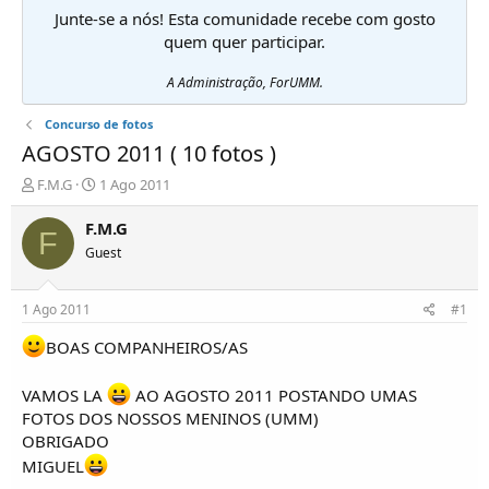
Junte-se a nós! Esta comunidade recebe com gosto
quem quer participar.
A Administração, ForUMM.
Concurso de fotos
AGOSTO 2011 ( 10 fotos )
I
D
F.M.G
1 Ago 2011
n
a
i
t
F.M.G
F
c
a
Guest
i
d
a
e
d
i
1 Ago 2011
#1
o
n
r
í
BOAS COMPANHEIROS/AS
d
c
e
i
VAMOS LA
AO AGOSTO 2011 POSTANDO UMAS
T
o
FOTOS DOS NOSSOS MENINOS (UMM)
ó
p
OBRIGADO
i
MIGUEL
c