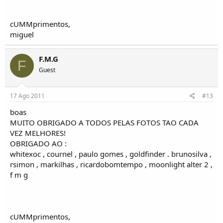
cUMMprimentos,
miguel
F.M.G
F
Guest
17 Ago 2011
#13
boas
MUITO OBRIGADO A TODOS PELAS FOTOS TAO CADA
VEZ MELHORES!
OBRIGADO AO :
whitexoc , cournel , paulo gomes , goldfinder . brunosilva ,
rsimon , markilhas , ricardobomtempo , moonlight alter 2 ,
f m g
cUMMprimentos,