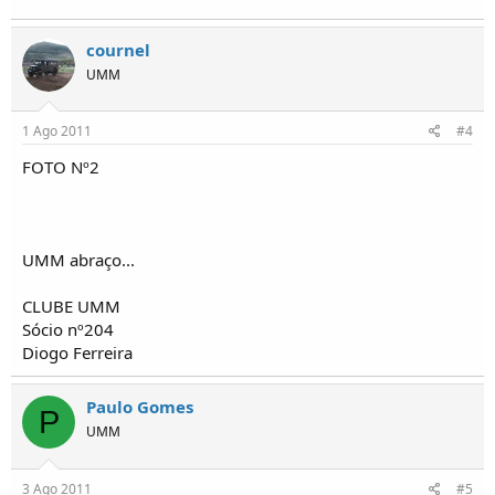
cournel
UMM
1 Ago 2011
#4
FOTO Nº2
UMM abraço...
CLUBE UMM
Sócio nº204
Diogo Ferreira
Paulo Gomes
P
UMM
3 Ago 2011
#5