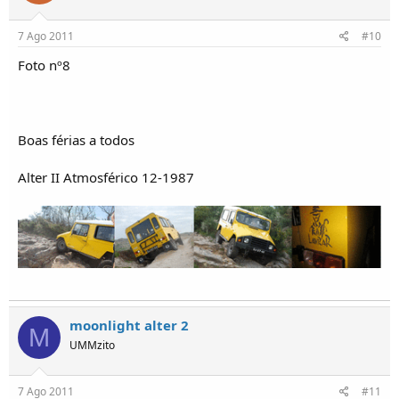
7 Ago 2011
#10
Foto nº8
Boas férias a todos
Alter II Atmosférico 12-1987
moonlight alter 2
M
UMMzito
7 Ago 2011
#11