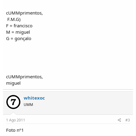
o
s
cUMMprimentos,
F.M.G)
F = francisco
M = miguel
G = gonçalo
cUMMprimentos,
miguel
whitexoc
UMM
1 Ago 2011
#3
Foto nº1