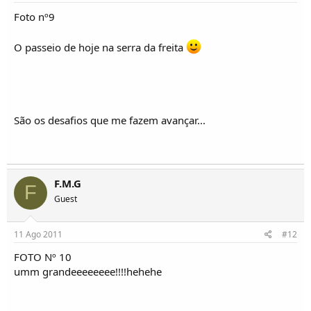
Foto nº9
O passeio de hoje na serra da freita
São os desafios que me fazem avançar...
F.M.G
F
Guest
11 Ago 2011
#12
FOTO Nº 10
umm grandeeeeeeee!!!!hehehe