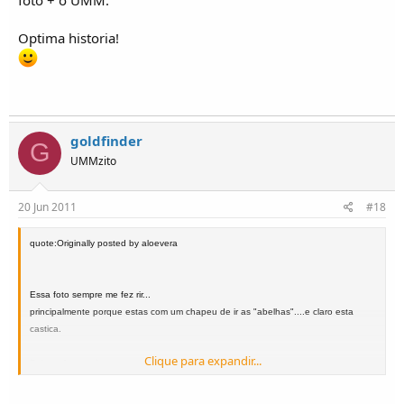
Optima historia!
goldfinder
G
UMMzito
20 Jun 2011
#18
quote:Originally posted by aloevera
Essa foto sempre me fez rir...
principalmente porque estas com um chapeu de ir as "abelhas"....e claro esta
castica.
Clique para expandir...
Pois se fosses de estatura maior nao era tao comica.
Eu tambem acho que o juri achou graca a tua pessoa na foto + o UMM.