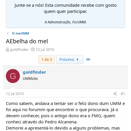
Junte-se a nós! Esta comunidade recebe com gosto
quem quer participar.
A Administração, ForUMM.
O meUMM
AEbelha do mel
I
D
goldfinder
12 Jul 2010
n
a
Último
1 de 3
Próximo
i
t
c
a
i
d
goldfinder
G
a
e
UMMzito
d
i
o
n
r
í
12 Jul 2010
#1
d
c
e
i
Como sabem, andava a tentar ser o feliz dono dum UMM e
T
o
foi aqui no forumm que encontrei o que procurava. Já o
ó
devem conhecer, pois o antigo dono era o FMG, quem
p
conheci através do Pedro Alcanena.
i
Demorei a apresentá-lo devido a alguns problemas, mas
c