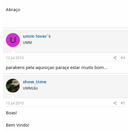
Abraço
umm lover`s
U
UMM
12 Jul 2010
#4
parabens pela aquisiçao paraçe estar muito bom...
show_time
UMMzão
12 Jul 2010
#5
Boas!
Bem Vindo!