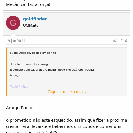
Mecânica) faz a força!
goldfinder
G
UMMzito
19 Jun 2011
#16
quote:Originally posted by pinhas
Hehehehe, muito bem amigo.
É sempre bom saber que o Bichumm do mel está operacional.
Abraço
Paulo Pinhao
Clique para expandir...
FJ-59-26
Amigo Paulo,
o prometido não está esquecido, assim que fizer a proxima
cresta irei ai levar-te e bebermos uns copos e comer uns
caracois á beira do Nabão.