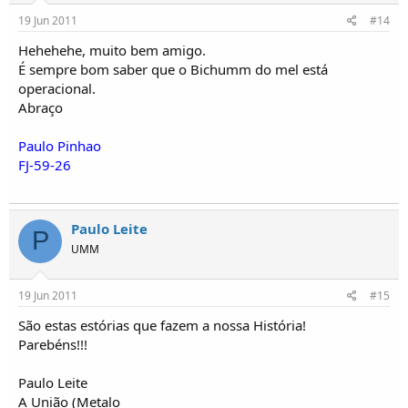
19 Jun 2011
#14
Hehehehe, muito bem amigo.
É sempre bom saber que o Bichumm do mel está
operacional.
Abraço
Paulo Pinhao
FJ-59-26
Paulo Leite
P
UMM
19 Jun 2011
#15
São estas estórias que fazem a nossa História!
Parebéns!!!
Paulo Leite
A União (Metalo