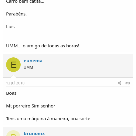
Carro bem catita...
Parabéns,
Luis
UMM... o amigo de todas as horas!
eunema
E
UMM
12 Jul 2010
#8
Boas
Mt porreiro Sim senhor
Tens uma máquina à maneira, boa sorte
brunomx