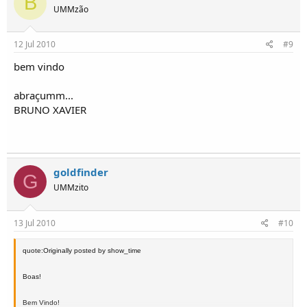
B
UMMzão
12 Jul 2010
#9
bem vindo
abraçumm...
BRUNO XAVIER
goldfinder
G
UMMzito
13 Jul 2010
#10
quote:Originally posted by show_time
Boas!
Bem Vindo!