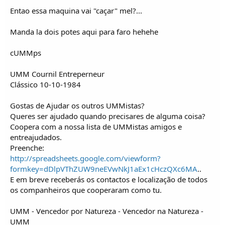
Entao essa maquina vai "caçar" mel?...
Manda la dois potes aqui para faro hehehe
cUMMps
UMM Cournil Entreperneur
Clássico 10-10-1984
Gostas de Ajudar os outros UMMistas?
Queres ser ajudado quando precisares de alguma coisa?
Coopera com a nossa lista de UMMistas amigos e
entreajudados.
Preenche:
http://spreadsheets.google.com/viewform?
formkey=dDlpVThZUW9neEVwNkJ1aEx1cHczQXc6MA
..
E em breve receberás os contactos e localização de todos
os companheiros que cooperaram como tu.
UMM - Vencedor por Natureza - Vencedor na Natureza -
UMM