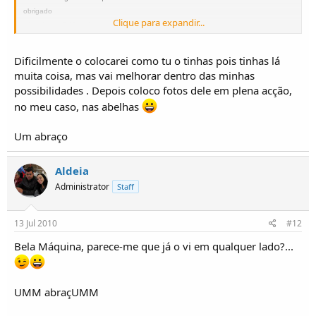
obrigado
Clique para expandir...
miguel umm2 ( f.m.g)
VAI PONDO FOTOS
Dificilmente o colocarei como tu o tinhas pois tinhas lá
PARA IR VENDO O MEU MENINO
muita coisa, mas vai melhorar dentro das minhas
possibilidades . Depois coloco fotos dele em plena acção,
no meu caso, nas abelhas
Um abraço
cUMMprimentos,
MIGUEL UMM 2
Aldeia
----F.M.G-------
Administrator
Staff
ESTAS SAO AS MINHAS AMANTES ( que le levam o dinheirinho todo...)
A EX;
as actuais ;
13 Jul 2010
#12
Bela Máquina, parece-me que já o vi em qualquer lado?...
UMM abraçUMM