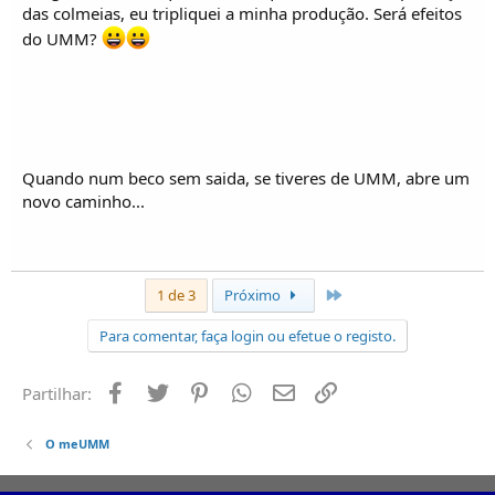
das colmeias, eu tripliquei a minha produção. Será efeitos
do UMM?
Quando num beco sem saida, se tiveres de UMM, abre um
novo caminho...
Último
1 de 3
Próximo
Para comentar, faça login ou efetue o registo.
Facebook
Twitter
Pinterest
Whatsapp
Email
Ligação
Partilhar:
O meUMM