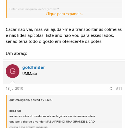
Entao essa maquina vai "caçar" mel?...
Clique para expandir...
Manda la dois potes aqui para faro hehehe
Caçar não vai, mas vai ajudar-me a transportar as colmeias
cUMMps
e nas lides apícolas. Este ano não vou para esses lados,
senão teria todo o gosto em oferecer-te os potes
UMM Cournil Entreperneur
Clássico 10-10-1984
Um abraço
Gostas de Ajudar os outros UMMistas?
Queres ser ajudado quando precisares de alguma coisa?
goldfinder
G
Coopera com a nossa lista de UMMistas amigos e entreajudados.
UMMzito
Preenche:
http://spreadsheets.google.com/viewform?
formkey=dDlpVThZUW9neEVwNkJ1aEx1cHczQXc6MA
..
13 Jul 2010
#11
E em breve receberás os contactos e localização de todos os companheiros que
cooperaram como tu.
quote:Originally posted by F.M.G
UMM - Vencedor por Natureza - Vencedor na Natureza - UMM
boas luis
ao ver as fotos do verdocas ate as lagrimas me vieram aos olhos
que pena tive de o vender MAS APRENDI UMA GRANDE LICAO
estima essa grande maquina