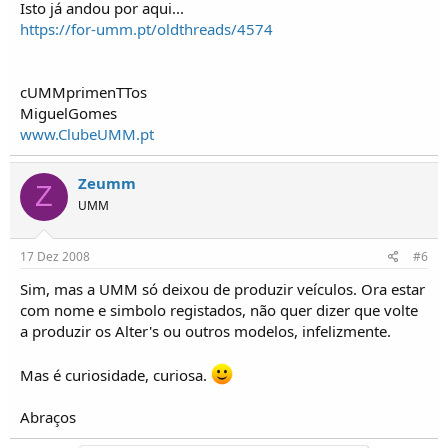
Isto já andou por aqui...
https://for-umm.pt/oldthreads/4574
cUMMprimenTTos
MiguelGomes
www.ClubeUMM.pt
Zeumm
Z
UMM
17 Dez 2008
#6
Sim, mas a UMM só deixou de produzir veículos. Ora estar
com nome e simbolo registados, não quer dizer que volte
a produzir os Alter's ou outros modelos, infelizmente.
Mas é curiosidade, curiosa.
Abraços