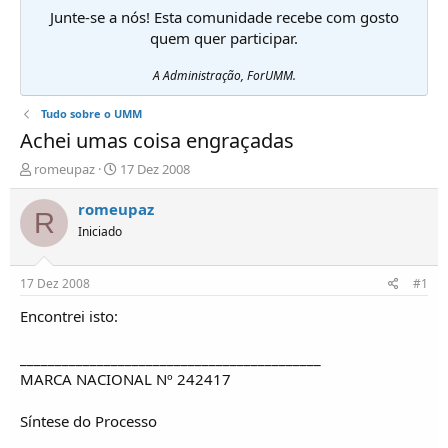
Junte-se a nós! Esta comunidade recebe com gosto
quem quer participar.
A Administração, ForUMM.
Tudo sobre o UMM
Achei umas coisa engraçadas
I
D
romeupaz
17 Dez 2008
n
a
i
t
romeupaz
R
c
a
Iniciado
i
d
a
e
d
i
17 Dez 2008
#1
o
n
r
í
Encontrei isto:
d
c
e
i
___________________________________________
T
o
MARCA NACIONAL Nº 242417
ó
p
Síntese do Processo
i
c