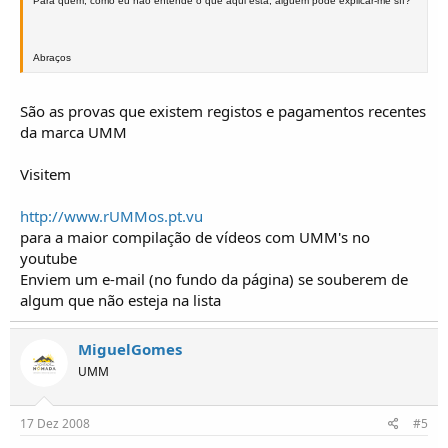
Para quem, como eu não entende o que aqui está, alguem pode explicar-me sff?
Abraços
São as provas que existem registos e pagamentos recentes
da marca UMM
Visitem
http://www.rUMMos.pt.vu
para a maior compilação de vídeos com UMM's no
youtube
Enviem um e-mail (no fundo da página) se souberem de
algum que não esteja na lista
MiguelGomes
UMM
17 Dez 2008
#5