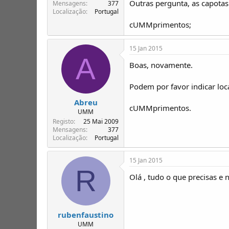
Outras pergunta, as capotas
T
o
Mensagens
377
Localização
Portugal
ó
p
cUMMprimentos;
i
c
15 Jan 2015
o
A
s
Boas, novamente.
Podem por favor indicar loc
Abreu
cUMMprimentos.
UMM
Registo
25 Mai 2009
Mensagens
377
Localização
Portugal
15 Jan 2015
R
Olá , tudo o que precisas 
rubenfaustino
UMM