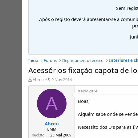
Sem regist
Após o registo deverá apresentar-se à comuni
pr
Jun
Início
Fóruns
Departamento técnico
Interiores e c
Acessórios fixação capota de l
I
D
Abreu
9 Nov 2014
n
a
i
t
9 Nov 2014
c
a
A
Boas;
i
d
a
e
d
i
Alguém sabe onde se vendem 
o
n
Abreu
r
í
Necessito dos U's para as fi
d
c
UMM
e
i
Registo
25 Mai 2009