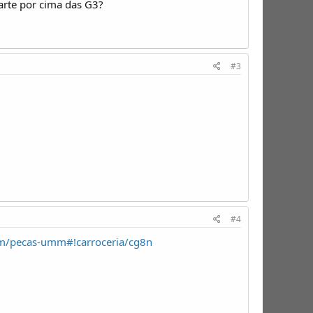
arte por cima das G3?
#3
#4
com/pecas-umm#!carroceria/cg8n