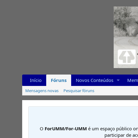
Início
Fóruns
Novos Conteúdos
Mem
Mensagens novas
Pesquisar fóruns
O
ForUMM/For-UMM
é um espaço público on
participar de a