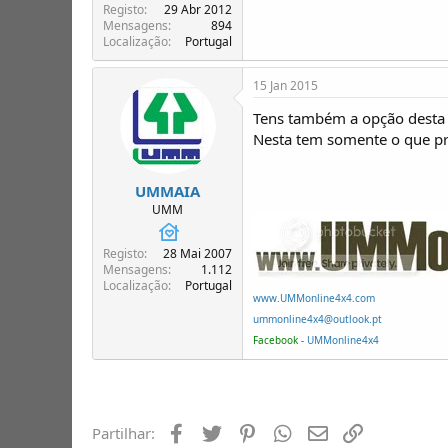
Registo
29 Abr 2012
Mensagens
894
Localização
Portugal
15 Jan 2015
Tens também a opção desta
Nesta tem somente o que pr
UMMAIA
UMM
Registo
28 Mai 2007
Mensagens
1.112
Localização
Portugal
www.UMMonline4x4.com
ummonline4x4@outlook.pt
Facebook -
UMMonline4x4
Facebook
Twitter
Pinterest
Whatsapp
Email
Ligação
Partilhar: