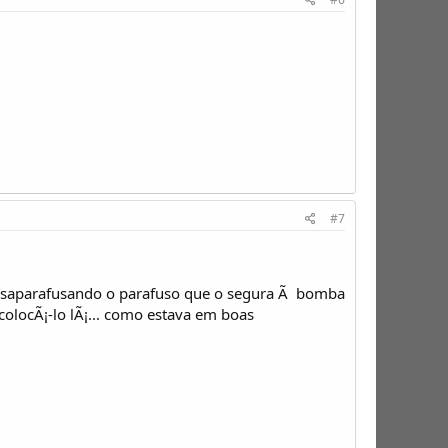
#7
(desaparafusando o parafuso que o segura Ã bomba
a colocÃ¡-lo lÃ¡... como estava em boas