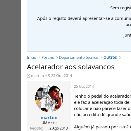
Sem regist
Após o registo deverá apresentar-se à comuni
pr
Jun
Início
Fóruns
Departamento técnico
Outros
Acelarador aos solavancos
I
D
martim
25 Out 2014
n
a
i
t
25 Out 2014
c
a
Tenho o pedal do acelarado
i
d
a
e
ele faz a aceleração toda d
d
i
colocar e não parece fazer d
o
n
não acredito dê grande saúd
martim
r
í
d
c
UMMzito
Alguém já passou por isto?
e
i
Registo
2 Ago 2013