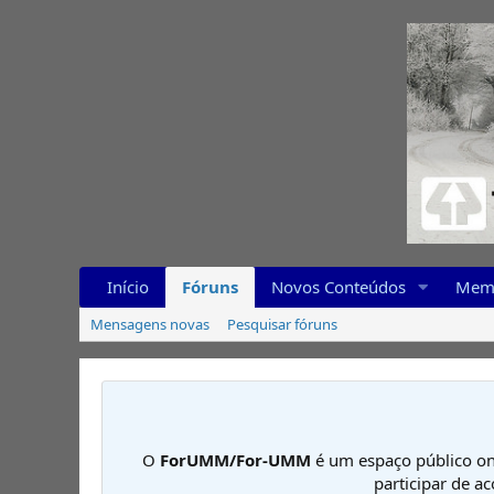
Início
Fóruns
Novos Conteúdos
Mem
Mensagens novas
Pesquisar fóruns
O
ForUMM/For-UMM
é um espaço público on
participar de a