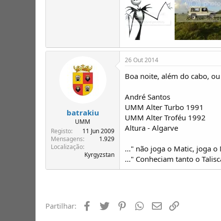
26 Out 2014
Boa noite, além do cabo, ou 
André Santos
UMM Alter Turbo 1991
batrakiu
UMM Alter Troféu 1992
UMM
Altura - Algarve
Registo
11 Jun 2009
Mensagens
1.929
Localização
..." não joga o Matic, joga 
Kyrgyzstan
..." Conheciam tanto o Talis
Facebook
Twitter
Pinterest
Whatsapp
Email
Ligação
Partilhar: