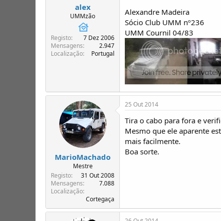
alex
Alexandre Madeira
UMMzão
Sócio Club UMM nº236
UMM Cournil 04/83
Registo
7 Dez 2006
Mensagens
2.947
Localização
Portugal
25 Out 2014
Tira o cabo para fora e veri
Mesmo que ele aparente esta
mais facilmente.
Boa sorte.
MarioMachado
Mestre
Registo
31 Out 2008
Mensagens
7.088
Localização
Cortegaça
26 Out 2014