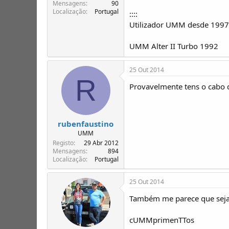
T
o
Mensagens
90
Localização
Portugal
ó
::::
p
Utilizador UMM desde 1997..
i
c
UMM Alter II Turbo 1992
o
s
25 Out 2014
R
Provavelmente tens o cabo d
rubenfaustino
UMM
Registo
29 Abr 2012
Mensagens
894
Localização
Portugal
25 Out 2014
Também me parece que seja o
cUMMprimenTTos