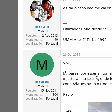
e tirar o cabo não me vai ob
::::
martim
Utilizador UMM desde 1997..
UMMzito
Registo
2 Ago 2013
UMM Alter II Turbo 1992
Mensagens
90
Localização
Portugal
26 Out 2014
M
Viva,
JÃ¡ passei por esses sintom
injectora - ou seja lÃ¡ onde 
mauras
condiÃ§Ãµes nÃ£o o troquei
UMMzito
Registo
15 Nov 2011
Paulo
Mensagens
104
Localização
Portugal