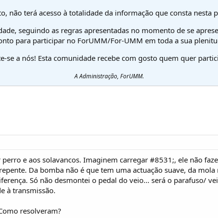
o, não terá acesso à totalidade da informação que consta nesta 
dade, seguindo as regras apresentadas no momento de se aprese
onto para participar no ForUMM/For-UMM em toda a sua plenitu
te-se a nós! Esta comunidade recebe com gosto quem quer partici
A Administração, ForUMM.
r perro e aos solavancos. Imaginem carregar #8531;, ele não f
e repente. Da bomba não é que tem uma actuação suave, da mola no
iferença. Só não desmontei o pedal do veio... será o parafuso/ vei
e à transmissão.
 Como resolveram?