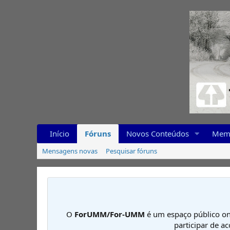
Início
Fóruns
Novos Conteúdos
Mem
Mensagens novas
Pesquisar fóruns
O
ForUMM/For-UMM
é um espaço público on
participar de a