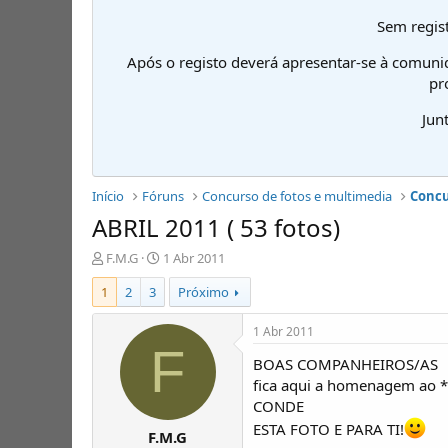
Sem regist
Após o registo deverá apresentar-se à comuni
pr
Jun
Início
Fóruns
Concurso de fotos e multimedia
Concu
ABRIL 2011 ( 53 fotos)
I
D
F.M.G
1 Abr 2011
n
a
1
2
3
Próximo
i
t
c
a
i
d
1 Abr 2011
a
e
F
BOAS COMPANHEIROS/AS
d
i
o
n
fica aqui a homenagem 
r
í
CONDE
d
c
ESTA FOTO E PARA TI!
F.M.G
e
i