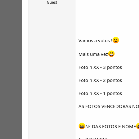
T
o
Guest
ó
p
i
c
o
s
Vamos a votos !
Mais uma vez
Foto n XX - 3 pontos
Foto n XX - 2 pontos
Foto n XX - 1 pontos
AS FOTOS VENCEDORAS NO
Nº DAS FOTOS E NOME