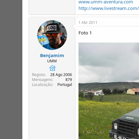
www.umm-aventura.com
http://www.livestream.co
1 Abr 2011
Foto 1
Benjamim
UMM
Registo
28 Ago 2006
Mensagens
879
Localização
Portugal