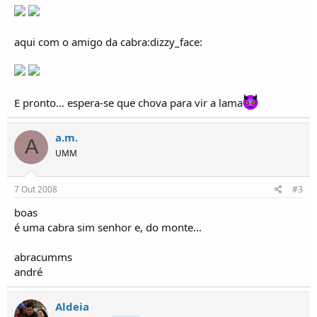
o
s
aqui com o amigo da cabra:dizzy_face:
E pronto... espera-se que chova para vir a lama
a.m.
A
UMM
7 Out 2008
#3
boas
é uma cabra sim senhor e, do monte...
abracumms
andré
Aldeia