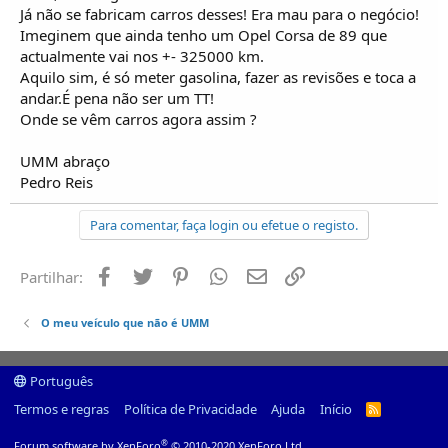
Já não se fabricam carros desses! Era mau para o negócio!
Imeginem que ainda tenho um Opel Corsa de 89 que
actualmente vai nos +- 325000 km.
Aquilo sim, é só meter gasolina, fazer as revisões e toca a
andar.É pena não ser um TT!
Onde se vêm carros agora assim ?
UMM abraço
Pedro Reis
Para comentar, faça login ou efetue o registo.
Facebook
Twitter
Pinterest
Whatsapp
Email
Ligação
Partilhar:
O meu veículo que não é UMM
Português
Termos e regras
Política de Privacidade
Ajuda
Início
R
S
S
®
Forum software by XenForo
© 2010-2020 XenForo Ltd.