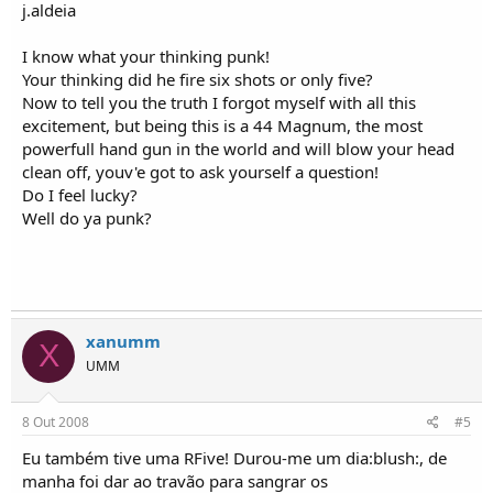
j.aldeia
I know what your thinking punk!
Your thinking did he fire six shots or only five?
Now to tell you the truth I forgot myself with all this
excitement, but being this is a 44 Magnum, the most
powerfull hand gun in the world and will blow your head
clean off, youv'e got to ask yourself a question!
Do I feel lucky?
Well do ya punk?
xanumm
X
UMM
8 Out 2008
#5
Eu também tive uma RFive! Durou-me um dia:blush:, de
manha foi dar ao travão para sangrar os