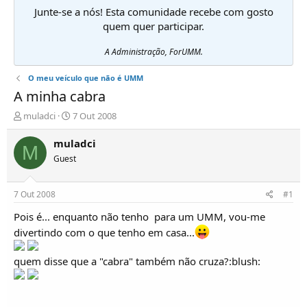
Junte-se a nós! Esta comunidade recebe com gosto
quem quer participar.
A Administração, ForUMM.
O meu veículo que não é UMM
A minha cabra
I
D
muladci
7 Out 2008
n
a
i
t
muladci
M
c
a
Guest
i
d
a
e
d
i
7 Out 2008
#1
o
n
r
í
Pois é... enquanto não tenho  para um UMM, vou-me
d
c
divertindo com o que tenho em casa...
e
i
T
o
quem disse que a "cabra" também não cruza?:blush:
ó
p
i
c