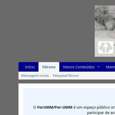
Início
Fóruns
Novos Conteúdos
Mem
Mensagens novas
Pesquisar fóruns
O
ForUMM/For-UMM
é um espaço público on
participar de a