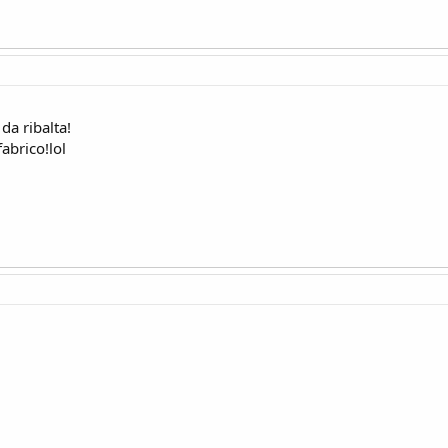
a ribalta!
abrico!lol