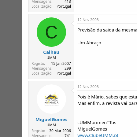
Mensagens
413
Localização
Portugal
12 Nov 2008
C
Previsão da saida da mesma
Um Abraço.
Calhau
UMM
Registo
15 Jan 2007
Mensagens
299
Localização
Portugal
12 Nov 2008
Pois é Mário, sabes que esta
Mas enfim, a revista vai par
MiguelGomes
cUMMprimenTTos
UMM
MiguelGomes
Registo
30 Mar 2006
www.ClubeUMM.pt
Mensagens
741