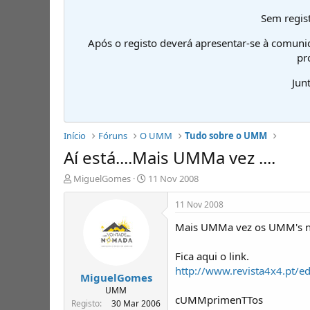
Sem regist
Após o registo deverá apresentar-se à comuni
pr
Jun
Início
Fóruns
O UMM
Tudo sobre o UMM
Aí está....Mais UMMa vez ....
I
D
MiguelGomes
11 Nov 2008
n
a
i
t
11 Nov 2008
c
a
Mais UMMa vez os UMM's na 
i
d
a
e
d
i
Fica aqui o link.
o
n
http://www.revista4x4.pt/e
MiguelGomes
r
í
d
c
UMM
cUMMprimenTTos
e
i
Registo
30 Mar 2006