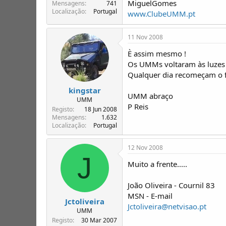
MiguelGomes
T
o
Mensagens
741
Localização
Portugal
ó
www.ClubeUMM.pt
p
i
11 Nov 2008
c
o
È assim mesmo !
s
Os UMMs voltaram às luzes d
Qualquer dia recomeçam o f
kingstar
UMM abraço
UMM
P Reis
Registo
18 Jun 2008
Mensagens
1.632
Localização
Portugal
12 Nov 2008
J
Muito a frente.....
João Oliveira - Cournil 83
MSN - E-mail
Jctoliveira
Jctoliveira@netvisao.pt
UMM
Registo
30 Mar 2007