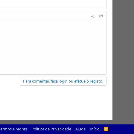
#7
Para comentar, faça login ou efetue o registo.
Termos e regras
Política de Privacidade
Ajuda
Início
R
S