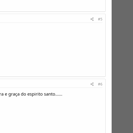
#5
#6
e graça do espirito santo......