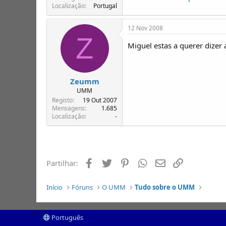
Localização
Portugal
12 Nov 2008
Z
Miguel estas a querer dizer
Zeumm
UMM
Registo
19 Out 2007
Mensagens
1.685
Localização
-
Facebook
Twitter
Pinterest
Whatsapp
Email
Ligação
Partilhar:
Início
Fóruns
O UMM
Tudo sobre o UMM
Português