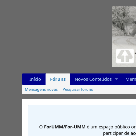
Início
Fóruns
Novos Conteúdos
Mem
Mensagens novas
Pesquisar fóruns
O
ForUMM/For-UMM
é um espaço público on
participar de a