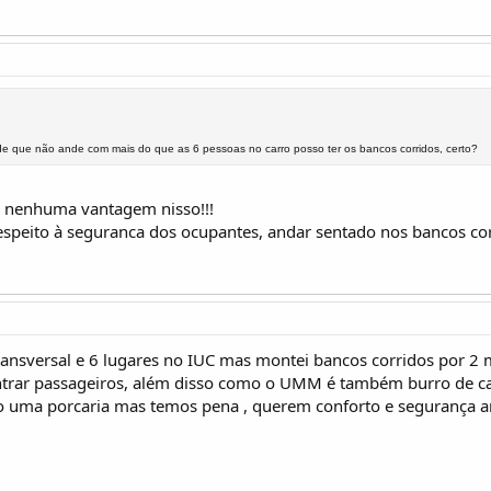
e que não ande com mais do que as 6 pessoas no carro posso ter os bancos corridos, certo?
o nenhuma vantagem nisso!!!
espeito à seguranca dos ocupantes, andar sentado nos bancos corr
ansversal e 6 lugares no IUC mas montei bancos corridos por 2 
trar passageiros, além disso como o UMM é também burro de carga
são uma porcaria mas temos pena , querem conforto e segurança