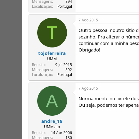
Mensagens
894
Localização
Portugal
7 Ago 2015
T
Outro pessoal noutro sítio 
sozinho. Pra alterar o núme
continuar com a minha pesq
Obrigado!
tojoferreira
UMM
Registo
9 Jul 2015
Mensagens
592
Localização
Portugal
7 Ago 2015
A
Normalmente no livrete dos 
Ou seja, podemos ter apenas
andre_18
UMMzito
Registo
14 Abr 2006
Mensagens
130