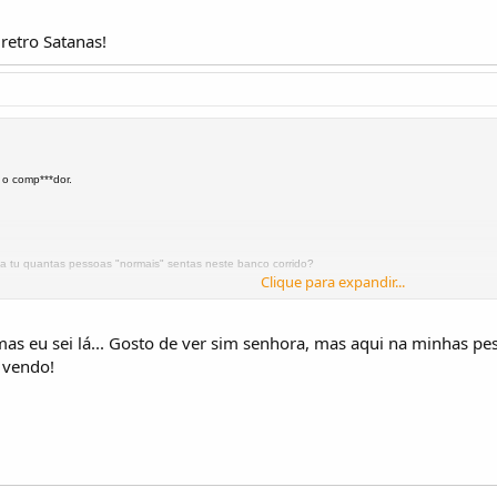
retro Satanas!
 o comp***dor.
 la tu quantas pessoas "normais" sentas neste banco corrido?
Clique para expandir...
o, mas eu sei lá... Gosto de ver sim senhora, mas aqui na minhas 
 vendo!
E precisas, se bancos longitudinais = corridos e das a volta ao texto como nas fotos / estofa
TE precisas, se bancos transversais = atravessados e quando quiseres trocas para longitudina