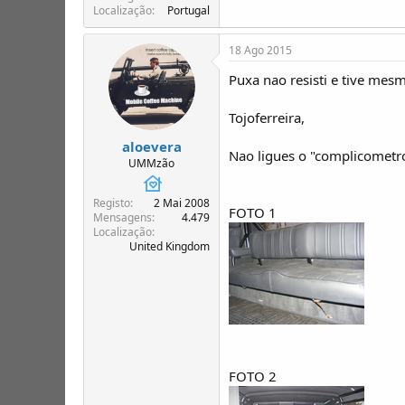
Localização
Portugal
18 Ago 2015
Puxa nao resisti e tive mes
Tojoferreira,
aloevera
Nao ligues o "complicometro
UMMzão
Registo
2 Mai 2008
FOTO 1
Mensagens
4.479
Localização
United Kingdom
FOTO 2