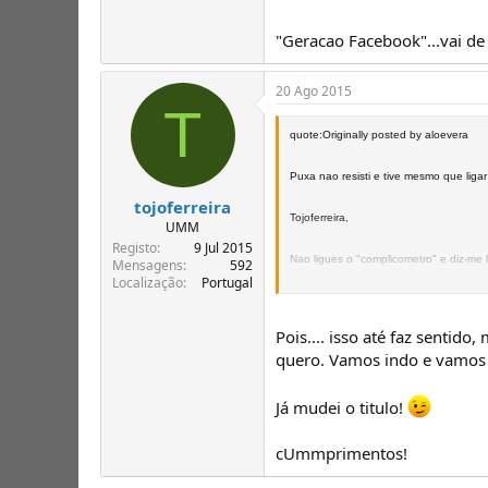
"Geracao Facebook"...vai de 
20 Ago 2015
T
quote:Originally posted by aloevera
Puxa nao resisti e tive mesmo que ligar
tojoferreira
Tojoferreira,
UMM
Registo
9 Jul 2015
Nao ligues o "complicometro" e diz-me
Mensagens
592
Localização
Portugal
FOTO 1
Pois.... isso até faz sentid
quero. Vamos indo e vamos
Já mudei o titulo!
FOTO 2
cUmmprimentos!
So tu tens que perceber o que REALMENT
So tu tens que perceber o que REALMEN