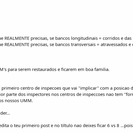
e REALMENTE precisas, se bancos longitudinais = corridos e das a
ue REALMENTE precisas, se bancos transversais = atravessados e 
M's para serem restaurados e ficarem em boa familia.
 primeiro centro de inspecoes que vai "implicar" com a posicao d
ior parte dos inspectores nos centros de inspeccoes nao tem "f
dos nossos UMM.
er...
ita o teu primeiro post e no tiltulo nao deixes ficar 6 vs 8 ...poi