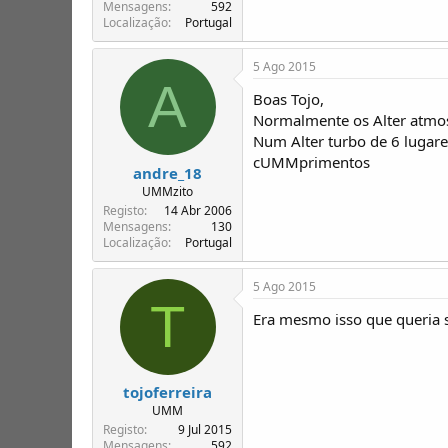
T
o
Mensagens
592
Localização
Portugal
ó
p
i
5 Ago 2015
c
A
o
Boas Tojo,
s
Normalmente os Alter atmosf
Num Alter turbo de 6 lugare
cUMMprimentos
andre_18
UMMzito
Registo
14 Abr 2006
Mensagens
130
Localização
Portugal
5 Ago 2015
T
Era mesmo isso que queria s
tojoferreira
UMM
Registo
9 Jul 2015
Mensagens
592