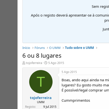
Sem regist
Após o registo deverá apresentar-se à comuni
pr
Jun
Início
Fóruns
O UMM
Tudo sobre o UMM
6 ou 8 lugares
I
D
tojoferreira
5 Ago 2015
n
a
i
t
5 Ago 2015
c
a
T
Boas, ando aqui ainda na 
i
d
a
e
lugares? Eu gosto muito mai
d
i
É possível/legal comprar um
o
n
tojoferreira
r
í
Cummprimentos
d
c
UMM
e
i
Registo
9 Jul 2015