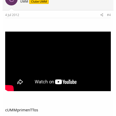
UMM
Clube UMM
4 Jul 2012
#4
cUMMprimenTTos