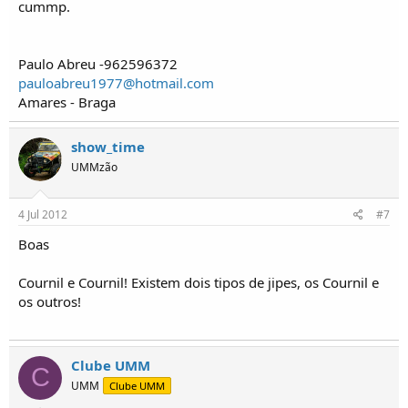
cummp.
Paulo Abreu -962596372
pauloabreu1977@hotmail.com
Amares - Braga
show_time
UMMzão
4 Jul 2012
#7
Boas
Cournil e Cournil! Existem dois tipos de jipes, os Cournil e
os outros!
Clube UMM
C
UMM
Clube UMM