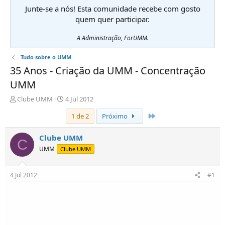
Junte-se a nós! Esta comunidade recebe com gosto
quem quer participar.
A Administração, ForUMM.
Tudo sobre o UMM
35 Anos - Criação da UMM - Concentração
UMM
I
D
Clube UMM
4 Jul 2012
n
a
Último
1 de 2
Próximo
i
t
c
a
i
d
Clube UMM
C
a
e
UMM
Clube UMM
d
i
o
n
r
í
4 Jul 2012
#1
d
c
e
i
T
o
ó
p