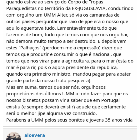
quando estive ao serviço do Corpo de Tropas
Paraquedistas no território da EX-JUGUSLAVIA, conduzindo
com orgulho um UMM Alter, só via os camaradas de
outros paises perguntar que raio de jipe era o nosso que
aquilo aguentava tudo. Lamentavelmente tudo que
fazemos de bom, tudo que temos com que nos orgulhar,
não demora muito tempo a ser destruido. E depois vem
estes "Palhaços" (perdoem-me a expressão) dizer que
temos que produzir e consumir o que é nacional, que
temos que nos virar para a agricultura, para o mar (esta do
mar é para rir, pois o agora presidente da republica,
quando era primeiro ministro, mandou pagar para abater
grande parte da nosso frota pesqueira).
Mas em suma, temos que ser nós, orgulhosos
proprietários dos últimos UMM a tudo fazer para que os
nossos bisnetos possam vir a saber que em Portugal
existiu (e sempre deverá existir) aquele que certamente
será o melhor jipe alguma vez construido.
Parabens a UMM pelos seus bonitos e jovens 35 anos vida
aloevera