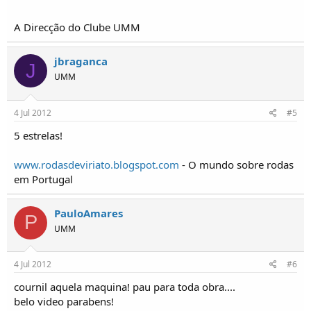
A Direcção do Clube UMM
jbraganca
J
UMM
4 Jul 2012
#5
5 estrelas!
www.rodasdeviriato.blogspot.com
- O mundo sobre rodas
em Portugal
PauloAmares
P
UMM
4 Jul 2012
#6
cournil aquela maquina! pau para toda obra....
belo video parabens!