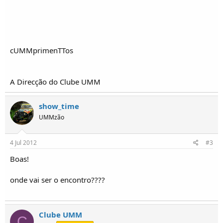
i
c
o
s
cUMMprimenTTos
A Direcção do Clube UMM
show_time
UMMzão
4 Jul 2012
#3
Boas!
onde vai ser o encontro????
Clube UMM
C