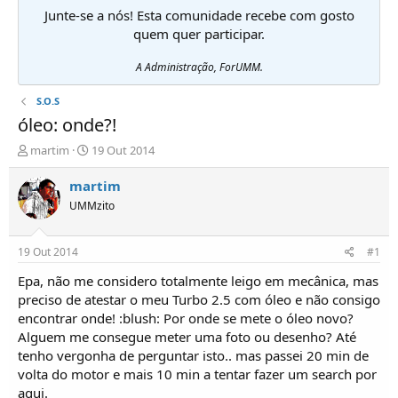
Junte-se a nós! Esta comunidade recebe com gosto
quem quer participar.
A Administração, ForUMM.
S.O.S
óleo: onde?!
I
D
martim
19 Out 2014
n
a
i
t
martim
c
a
UMMzito
i
d
a
e
d
i
19 Out 2014
#1
o
n
r
í
Epa, não me considero totalmente leigo em mecânica, mas
d
c
preciso de atestar o meu Turbo 2.5 com óleo e não consigo
e
i
encontrar onde! :blush: Por onde se mete o óleo novo?
T
o
Alguem me consegue meter uma foto ou desenho? Até
ó
tenho vergonha de perguntar isto.. mas passei 20 min de
p
volta do motor e mais 10 min a tentar fazer um search por
i
c
aqui.