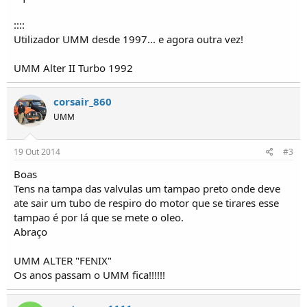
o
s
::::
Utilizador UMM desde 1997... e agora outra vez!
UMM Alter II Turbo 1992
corsair_860
UMM
19 Out 2014
#3
Boas
Tens na tampa das valvulas um tampao preto onde deve
ate sair um tubo de respiro do motor que se tirares esse
tampao é por lá que se mete o oleo.
Abraço
UMM ALTER "FENIX"
Os anos passam o UMM fica!!!!!!