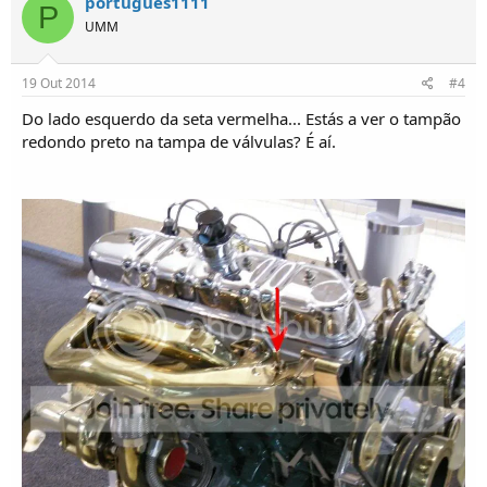
portugues1111
P
UMM
19 Out 2014
#4
Do lado esquerdo da seta vermelha... Estás a ver o tampão
redondo preto na tampa de válvulas? É aí.