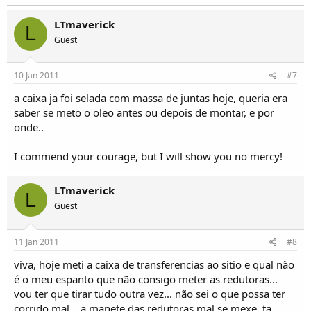
LTmaverick
L
Guest
10 Jan 2011
#7
a caixa ja foi selada com massa de juntas hoje, queria era
saber se meto o oleo antes ou depois de montar, e por
onde..
I commend your courage, but I will show you no mercy!
LTmaverick
L
Guest
11 Jan 2011
#8
viva, hoje meti a caixa de transferencias ao sitio e qual não
é o meu espanto que não consigo meter as redutoras...
vou ter que tirar tudo outra vez... não sei o que possa ter
corrido mal.., a manete das redutoras mal se mexe, ta