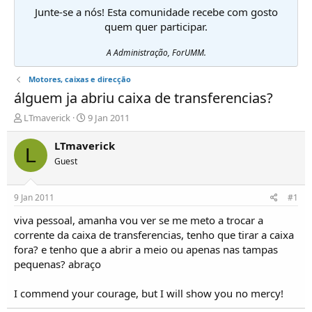
Junte-se a nós! Esta comunidade recebe com gosto
quem quer participar.
A Administração, ForUMM.
Motores, caixas e direcção
álguem ja abriu caixa de transferencias?
I
D
LTmaverick
9 Jan 2011
n
a
i
t
LTmaverick
L
c
a
Guest
i
d
a
e
d
i
9 Jan 2011
#1
o
n
r
í
viva pessoal, amanha vou ver se me meto a trocar a
d
c
corrente da caixa de transferencias, tenho que tirar a caixa
e
i
fora? e tenho que a abrir a meio ou apenas nas tampas
T
o
pequenas? abraço
ó
p
I commend your courage, but I will show you no mercy!
i
c