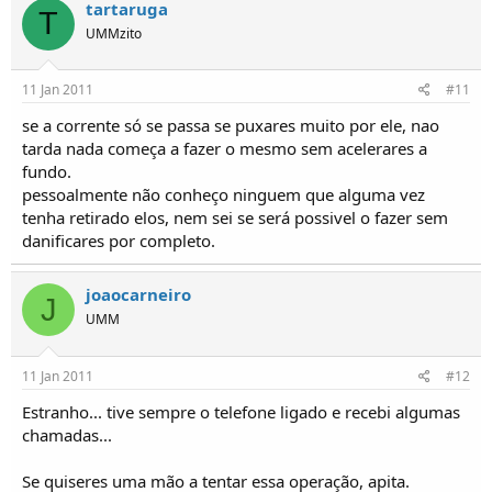
tartaruga
T
UMMzito
11 Jan 2011
#11
se a corrente só se passa se puxares muito por ele, nao
tarda nada começa a fazer o mesmo sem acelerares a
fundo.
pessoalmente não conheço ninguem que alguma vez
tenha retirado elos, nem sei se será possivel o fazer sem
danificares por completo.
joaocarneiro
J
UMM
11 Jan 2011
#12
Estranho... tive sempre o telefone ligado e recebi algumas
chamadas...
Se quiseres uma mão a tentar essa operação, apita.