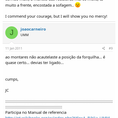
muito a frente, encostada a sofagem..
I commend your courage, but I will show you no mercy!
joaocarneiro
J
UMM
11 Jan 2011
#9
ao montares não acautelaste a posição da forquilha... é
quase certo... devias ter ligado...
cumps,
JC
::::::::::::::::::::::::::::::::::::::::::::::::::::::::::::::::::::::::::::::::::::::::::::::::::::::
::::::::::::::::::::::::::::::::::::::::::::::::::::::
Participa no Manual de referencia
http://pt.wikibooks.org/w/index.php?title=A_Biblia_UMM