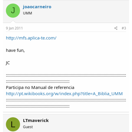
o
joaocarneiro
s
J
UMM
9 Jan 2011
#3
http://mfs.aplica-te.com/
have fun,
JC
::::::::::::::::::::::::::::::::::::::::::::::::::::::::::::::::::::::::::::::::::::::::::::::::::::::
::::::::::::::::::::::::::::::::::::::::::::::::::::::
Participa no Manual de referencia
http://pt.wikibooks.org/w/index.php?title=A_Biblia_UMM
::::::::::::::::::::::::::::::::::::::::::::::::::::::::::::::::::::::::::::::::::::::::::::::::::::::
::::::::::::::::::::::::::::::::::::::::::::::::::::::
LTmaverick
L
Guest