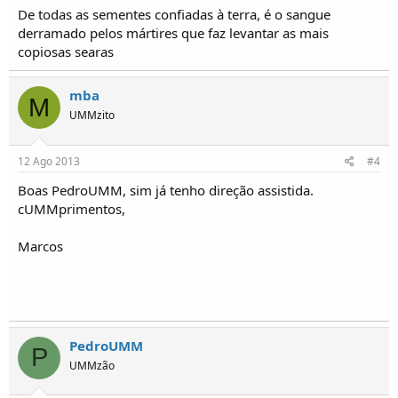
De todas as sementes confiadas à terra, é o sangue
derramado pelos mártires que faz levantar as mais
copiosas searas
mba
M
UMMzito
12 Ago 2013
#4
Boas PedroUMM, sim já tenho direção assistida.
cUMMprimentos,
Marcos
PedroUMM
P
UMMzão