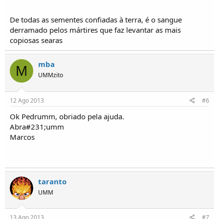
De todas as sementes confiadas à terra, é o sangue
derramado pelos mártires que faz levantar as mais
copiosas searas
mba
M
UMMzito
12 Ago 2013
#6
Ok Pedrumm, obriado pela ajuda.
Abra#231;umm
Marcos
taranto
UMM
13 Ago 2013
#7