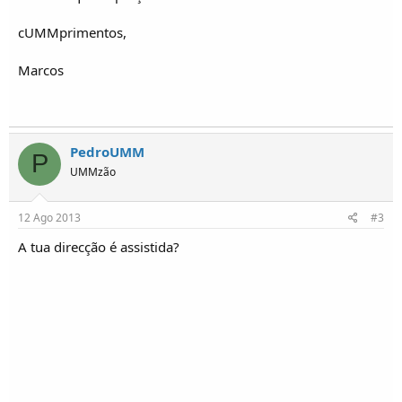
o
s
cUMMprimentos,
Marcos
PedroUMM
P
UMMzão
12 Ago 2013
#3
A tua direcção é assistida?