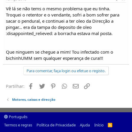
Vê lá se não tems o mesmo problema que eu tinha.
Troquei o retentor e o vendante, sofri a bom sofrer para
sacar o pendural, e continuei a ter oleo da Direcção a
pingar... era da tampa do deposito de oleo
:disappointed_relieved: a borracha estava mal posta.
Que ninguem se chegue a mim! Tou infectado com o
bichinhUMM sem qualquer esperança de cura!!!
Para comentar, faça login ou efetue o registo.
Facebook
Twitter
Pinterest
Whatsapp
Email
Ligação
Partilhar:
Motores, caixas e direcção
Português
Termos e regras
Política de Privacidade
Ajuda
Início
R
S