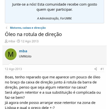
Junte-se a nós! Esta comunidade recebe com gosto
quem quer participar.
A Administração, ForUMM.
Motores, caixas e direcção
Óleo na rotula de direção
I
D
mba
12 Ago 2013
n
a
i
t
mba
M
c
a
UMMzito
i
d
a
e
d
i
12 Ago 2013
#1
o
n
r
í
Boas, tenho reparado que me aparece um pouco de óleo
d
c
no braço da caixa de direção junto á rotula da barra de
e
i
direção, penso que seja algum retentor na caixa?
T
o
Será algum retentor e a sua substituição é complicada ou
ó
faz-se bem?
p
Já agora onde posso arranjar esse retentor na zona de
i
c
Lisboa e qual o preço dele +-?