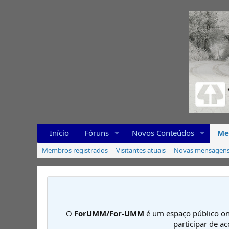
Início
Fóruns
Novos Conteúdos
Me
Membros registrados
Visitantes atuais
Novas mensagens 
O
ForUMM/For-UMM
é um espaço público on
participar de a