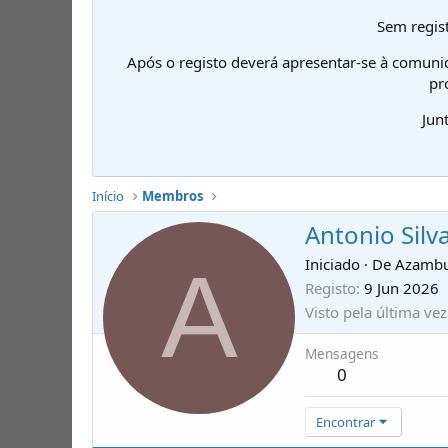
Sem regist
Após o registo deverá apresentar-se à comuni
pr
Jun
Início
Membros
Antonio Silv
A
Iniciado
·
De
Azambu
Registo
9 Jun 2026
Visto pela última vez
Mensagens
0
Encontrar