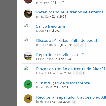
jabolopes
14 Jul 2024
Reten manguera frenos delanteros
pimpo124
22 Jul 2024
Servo freio umm
Durao
6 Mai 2024
Discos às 4 rodas - falta de pedal
Ricardo Santos
1 Jun 2020
2
3
4
Repartidor travões alter 2
Bruno Sousa
25 Fev 2024
Pinças de travão da frente de Alter II
Eduardo Filipe
2 Jan 2024
2
3
4
Substituição de discos frente
P
Pedro UMM
7 Fev 2023
Recuperar repartidor travões oleo Alt
H
helder1986
21 Mai 2008
2