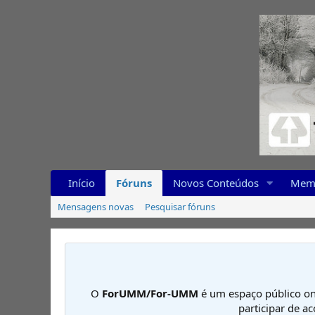
Início
Fóruns
Novos Conteúdos
Mem
Mensagens novas
Pesquisar fóruns
O
ForUMM/For-UMM
é um espaço público on
participar de a