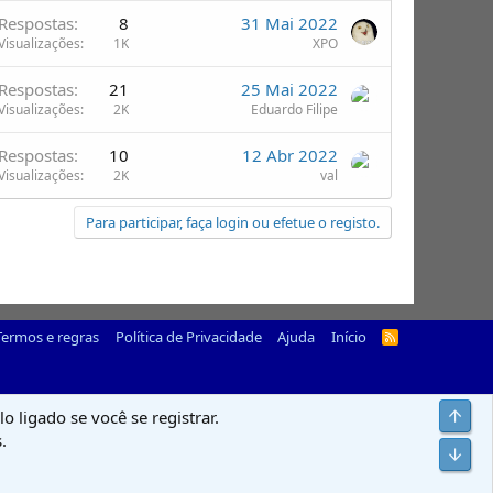
Respostas
8
31 Mai 2022
Visualizações
1K
XPO
Respostas
21
25 Mai 2022
Visualizações
2K
Eduardo Filipe
Respostas
10
12 Abr 2022
Visualizações
2K
val
Para participar, faça login ou efetue o registo.
Termos e regras
Política de Privacidade
Ajuda
Início
R
S
S
Top
o ligado se você se registrar.
.
Infer