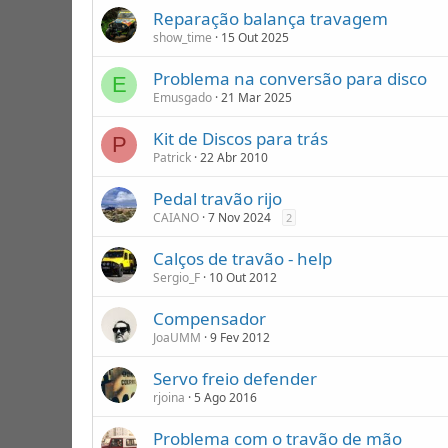
Reparação balança travagem
show_time
15 Out 2025
Problema na conversão para disco
E
Emusgado
21 Mar 2025
Kit de Discos para trás
P
Patrick
22 Abr 2010
Pedal travão rijo
CAIANO
7 Nov 2024
2
Calços de travão - help
Sergio_F
10 Out 2012
Compensador
JoaUMM
9 Fev 2012
Servo freio defender
rjoina
5 Ago 2016
Problema com o travão de mão