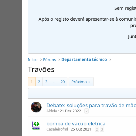
Sem regist
Após o registo deverá apresentar-se à comuni
pr
Jun
Início
Fóruns
Departamento técnico
Travões
1
2
3
...
20
Próximo
Debate: soluções para travão de mão 
Aldeia
21 Dez 2022
2
bomba de vacuo eletrica
Casaleirofml
25 Out 2021
2
3