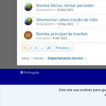
Bomba Vácuo, tentar perceber
fernandomcm
29 Mai 2022
Desmontar cabos travão de mão
fernandomcm
19 Mai 2022
2
Bomba principal de travões
M
marciumm
9 Abr 2022
1
2
3
...
20
Próximo
Início
Fóruns
Departamento técnico
Português
Este site usa cookies para aj