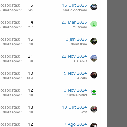
Respostas
5
15 Out 2025
Visualizações
349
MarioMachado
Respostas
4
23 Mar 2025
E
Visualizações
757
Emusgado
Respostas
16
3 Jan 2025
Visualizações
1K
show_time
Respostas
21
22 Nov 2024
Visualizações
2K
CAIANO
Respostas
10
19 Nov 2024
Visualizações
864
Aldeia
Respostas
12
3 Nov 2024
Visualizações
1K
Casaleirofml
Respostas
18
19 Out 2024
Visualizações
1K
vcot
Respostas
12
7 Ago 2024