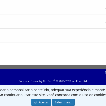
®
Forum software by XenForo
© 2010-2020 XenForo Ltd.
udar a personalizar o conteúdo, adequar sua experiência e mantê-l
Ao continuar a usar este site, você concorda com o uso de cookies
Aceitar
Saber mais...