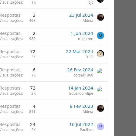
Visualizações
1K
bjc
Respostas
3
23 Jul 2024
Visualizações
498
Aldeia
Respostas
2
1 Jun 2024
M
Visualizações
980
migumm
Respostas
72
22 Mar 2024
Visualizações
3K
XPO
Respostas
6
26 Fev 2024
Visualizações
1K
corsair_860
Respostas
72
14 Jan 2024
Visualizações
2K
Eduardo Filipe
Respostas
4
8 Fev 2023
Visualizações
811
Aldeia
Respostas
24
16 Jul 2022
P
Visualizações
3K
Paulbas