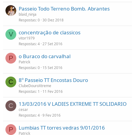
Passeio Todo Terreno Bomb. Abrantes
blaid_ninja
Respostas
0
30 Dez 2018
concentração de classicos
V
vitor1979
Respostas
4
27 Set 2016
o Buraco do carvalhal
P
Patrick
Respostas
0
15 Set 2016
8º Passeio TT Encostas Douro
C
ClubeDouroXtreme
Respostas
1
11 Fev 2016
13/03/2016 V LADIES EXTREME TT SOLIDARIO
C
cesar
Respostas
4
9 Fev 2016
Lumbias TT torres vedras 9/01/2016
P
Patrick